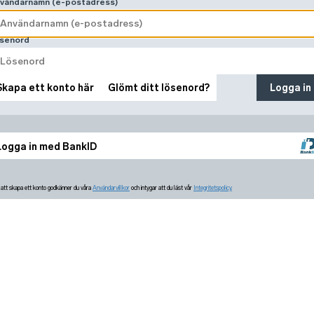
vändarnamn (e-postadress)
senord
Skapa ett konto här
Glömt ditt lösenord?
Logga in
Logga in med BankID
tt skapa ett konto godkänner du våra
Användarvillkor
och intygar att du läst vår
Integritetspolicy.