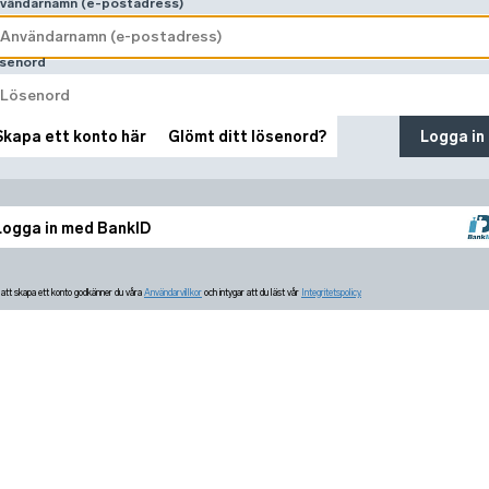
vändarnamn (e-postadress)
senord
Skapa ett konto här
Glömt ditt lösenord?
Logga in
Logga in med BankID
tt skapa ett konto godkänner du våra
Användarvillkor
och intygar att du läst vår
Integritetspolicy.