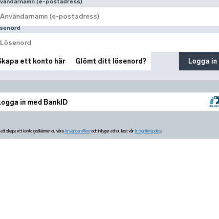
vändarnamn (e-postadress)
senord
Skapa ett konto här
Glömt ditt lösenord?
Logga in
Logga in med BankID
tt skapa ett konto godkänner du våra
Användarvillkor
och intygar att du läst vår
Integritetspolicy.