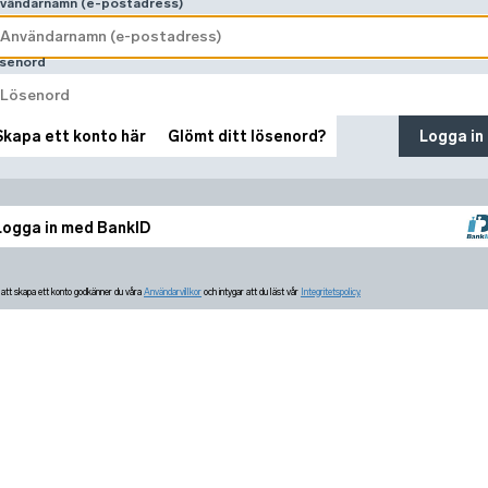
vändarnamn (e-postadress)
senord
Skapa ett konto här
Glömt ditt lösenord?
Logga in
Logga in med BankID
tt skapa ett konto godkänner du våra
Användarvillkor
och intygar att du läst vår
Integritetspolicy.