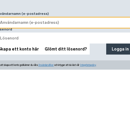
vändarnamn (e-postadress)
senord
Skapa ett konto här
Glömt ditt lösenord?
Logga in
tt skapa ett konto godkänner du våra
Användarvillkor
och intygar att du läst vår
Integritetspolicy.