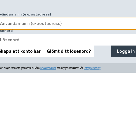
vändarnamn (e-postadress)
senord
Skapa ett konto här
Glömt ditt lösenord?
Logga in
tt skapa ett konto godkänner du våra
Användarvillkor
och intygar att du läst vår
Integritetspolicy.