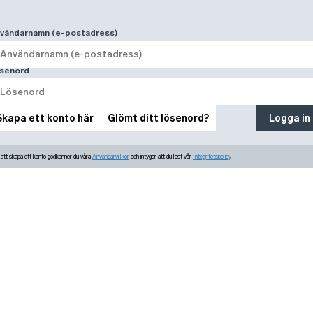
vändarnamn (e-postadress)
senord
Skapa ett konto här
Glömt ditt lösenord?
Logga in
tt skapa ett konto godkänner du våra
Användarvillkor
och intygar att du läst vår
Integritetspolicy.