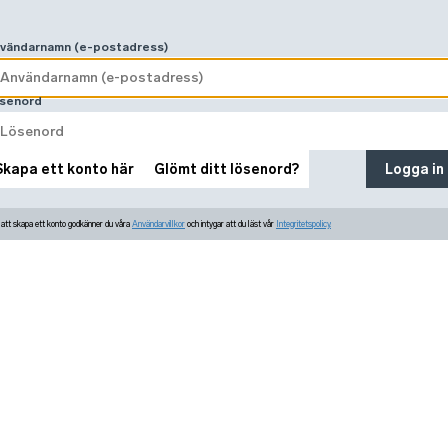
vändarnamn (e-postadress)
senord
Skapa ett konto här
Glömt ditt lösenord?
Logga in
tt skapa ett konto godkänner du våra
Användarvillkor
och intygar att du läst vår
Integritetspolicy.