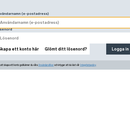
vändarnamn (e-postadress)
senord
Skapa ett konto här
Glömt ditt lösenord?
Logga in
tt skapa ett konto godkänner du våra
Användarvillkor
och intygar att du läst vår
Integritetspolicy.