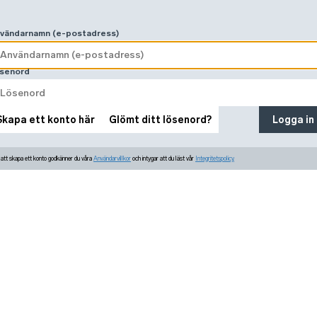
vändarnamn (e-postadress)
senord
Skapa ett konto här
Glömt ditt lösenord?
Logga in
tt skapa ett konto godkänner du våra
Användarvillkor
och intygar att du läst vår
Integritetspolicy.