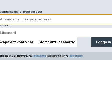
vändarnamn (e-postadress)
senord
Skapa ett konto här
Glömt ditt lösenord?
Logga in
tt skapa ett konto godkänner du våra
Användarvillkor
och intygar att du läst vår
Integritetspolicy.