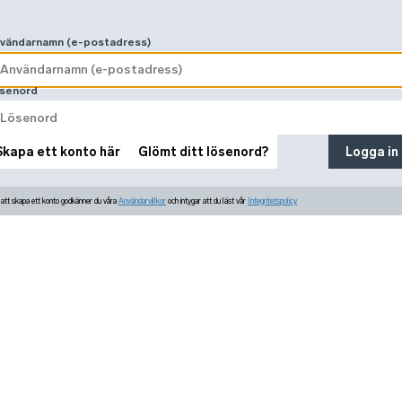
vändarnamn (e-postadress)
senord
Skapa ett konto här
Glömt ditt lösenord?
Logga in
tt skapa ett konto godkänner du våra
Användarvillkor
och intygar att du läst vår
Integritetspolicy.