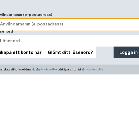
vändarnamn (e-postadress)
senord
Skapa ett konto här
Glömt ditt lösenord?
Logga in
tt skapa ett konto godkänner du våra
Användarvillkor
och intygar att du läst vår
Integritetspolicy.