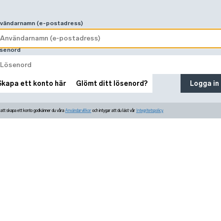
vändarnamn (e-postadress)
senord
Skapa ett konto här
Glömt ditt lösenord?
Logga in
tt skapa ett konto godkänner du våra
Användarvillkor
och intygar att du läst vår
Integritetspolicy.