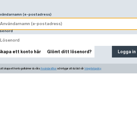
vändarnamn (e-postadress)
senord
Skapa ett konto här
Glömt ditt lösenord?
Logga in
tt skapa ett konto godkänner du våra
Användarvillkor
och intygar att du läst vår
Integritetspolicy.