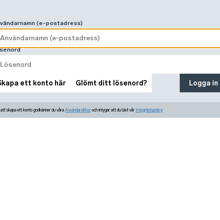
vändarnamn (e-postadress)
senord
Skapa ett konto här
Glömt ditt lösenord?
Logga in
tt skapa ett konto godkänner du våra
Användarvillkor
och intygar att du läst vår
Integritetspolicy.