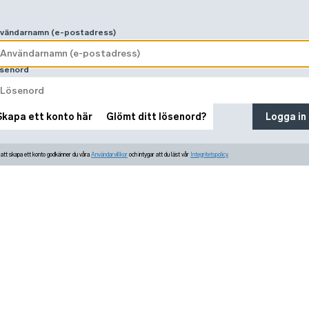
vändarnamn (e-postadress)
senord
Skapa ett konto här
Glömt ditt lösenord?
Logga in
tt skapa ett konto godkänner du våra
Användarvillkor
och intygar att du läst vår
Integritetspolicy.