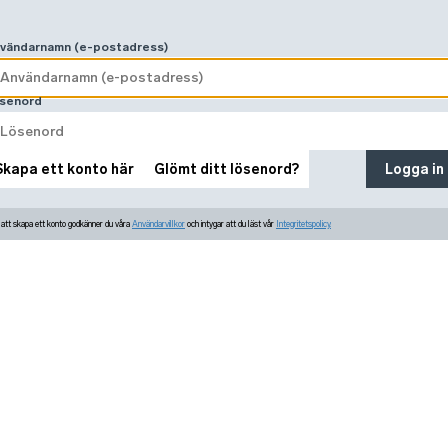
vändarnamn (e-postadress)
senord
Skapa ett konto här
Glömt ditt lösenord?
Logga in
tt skapa ett konto godkänner du våra
Användarvillkor
och intygar att du läst vår
Integritetspolicy.