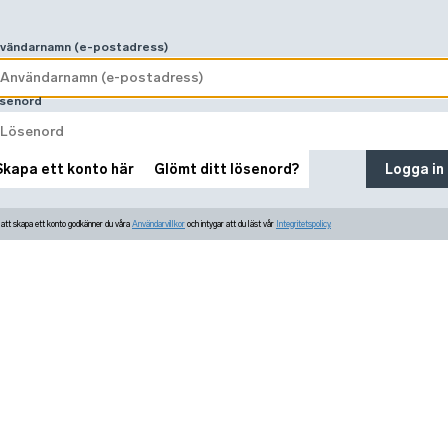
vändarnamn (e-postadress)
senord
Skapa ett konto här
Glömt ditt lösenord?
Logga in
tt skapa ett konto godkänner du våra
Användarvillkor
och intygar att du läst vår
Integritetspolicy.