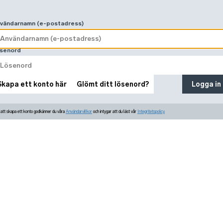
vändarnamn (e-postadress)
senord
Skapa ett konto här
Glömt ditt lösenord?
Logga in
tt skapa ett konto godkänner du våra
Användarvillkor
och intygar att du läst vår
Integritetspolicy.