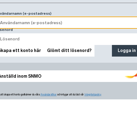
vändarnamn (e-postadress)
senord
Skapa ett konto här
Glömt ditt lösenord?
Logga in
Anställd inom SNMO
tt skapa ett konto godkänner du våra
Användarvillkor
och intygar att du läst vår
Integritetspolicy.