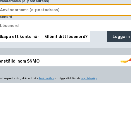
vändarnamn (e-postadress)
senord
Skapa ett konto här
Glömt ditt lösenord?
Logga in
Anställd inom SNMO
tt skapa ett konto godkänner du våra
Användarvillkor
och intygar att du läst vår
Integritetspolicy.