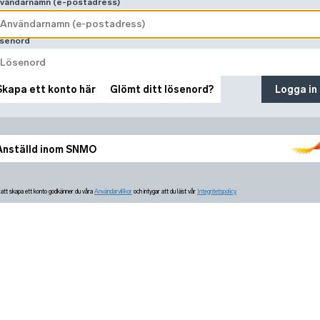
vändarnamn (e-postadress)
senord
Skapa ett konto här
Glömt ditt lösenord?
Logga in
Anställd inom SNMO
tt skapa ett konto godkänner du våra
Användarvillkor
och intygar att du läst vår
Integritetspolicy.