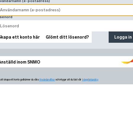
vändarnamn (e-postadress)
senord
Skapa ett konto här
Glömt ditt lösenord?
Logga in
Anställd inom SNMO
tt skapa ett konto godkänner du våra
Användarvillkor
och intygar att du läst vår
Integritetspolicy.