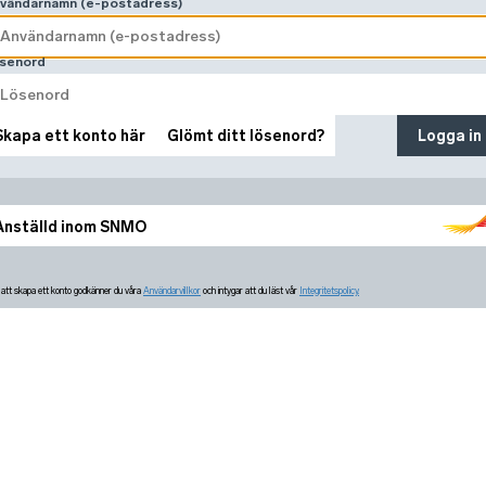
vändarnamn (e-postadress)
senord
Skapa ett konto här
Glömt ditt lösenord?
Logga in
Anställd inom SNMO
tt skapa ett konto godkänner du våra
Användarvillkor
och intygar att du läst vår
Integritetspolicy.