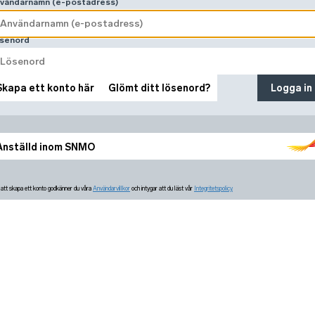
vändarnamn (e-postadress)
senord
Skapa ett konto här
Glömt ditt lösenord?
Logga in
Anställd inom SNMO
tt skapa ett konto godkänner du våra
Användarvillkor
och intygar att du läst vår
Integritetspolicy.