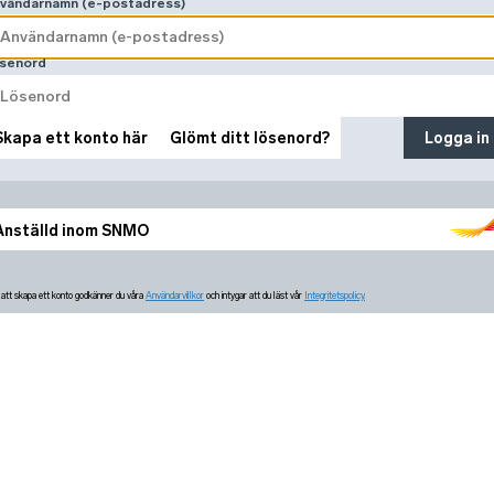
vändarnamn (e-postadress)
senord
Skapa ett konto här
Glömt ditt lösenord?
Logga in
Anställd inom SNMO
tt skapa ett konto godkänner du våra
Användarvillkor
och intygar att du läst vår
Integritetspolicy.