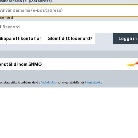
vändarnamn (e-postadress)
senord
Skapa ett konto här
Glömt ditt lösenord?
Logga in
Anställd inom SNMO
tt skapa ett konto godkänner du våra
Användarvillkor
och intygar att du läst vår
Integritetspolicy.