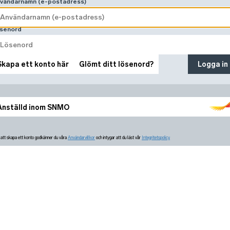
vändarnamn (e-postadress)
senord
Skapa ett konto här
Glömt ditt lösenord?
Logga in
Anställd inom SNMO
tt skapa ett konto godkänner du våra
Användarvillkor
och intygar att du läst vår
Integritetspolicy.