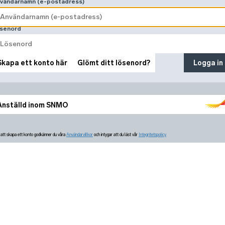
vändarnamn (e-postadress)
senord
Skapa ett konto här
Glömt ditt lösenord?
Logga in
Anställd inom SNMO
tt skapa ett konto godkänner du våra
Användarvillkor
och intygar att du läst vår
Integritetspolicy.