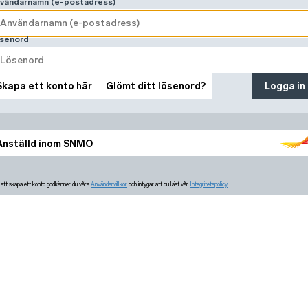
vändarnamn (e-postadress)
senord
Skapa ett konto här
Glömt ditt lösenord?
Logga in
Anställd inom SNMO
tt skapa ett konto godkänner du våra
Användarvillkor
och intygar att du läst vår
Integritetspolicy.