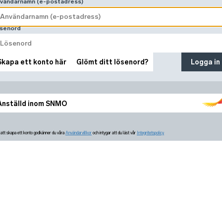
vändarnamn (e-postadress)
senord
Skapa ett konto här
Glömt ditt lösenord?
Logga in
Anställd inom SNMO
tt skapa ett konto godkänner du våra
Användarvillkor
och intygar att du läst vår
Integritetspolicy.