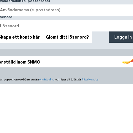
vändarnamn (e-postadress)
senord
Skapa ett konto här
Glömt ditt lösenord?
Logga in
Anställd inom SNMO
tt skapa ett konto godkänner du våra
Användarvillkor
och intygar att du läst vår
Integritetspolicy.