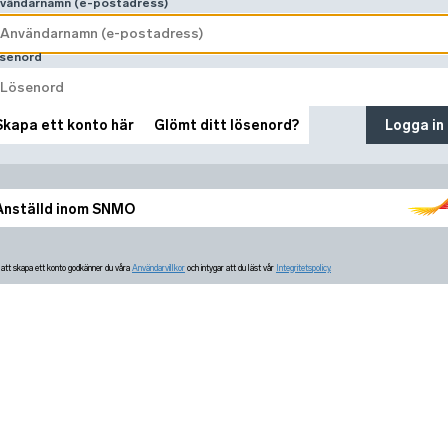
vändarnamn (e-postadress)
senord
Skapa ett konto här
Glömt ditt lösenord?
Logga in
Anställd inom SNMO
tt skapa ett konto godkänner du våra
Användarvillkor
och intygar att du läst vår
Integritetspolicy.