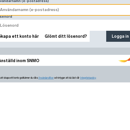
vändarnamn (e-postadress)
senord
Skapa ett konto här
Glömt ditt lösenord?
Logga in
Anställd inom SNMO
tt skapa ett konto godkänner du våra
Användarvillkor
och intygar att du läst vår
Integritetspolicy.