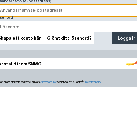
vändarnamn (e-postadress)
senord
Skapa ett konto här
Glömt ditt lösenord?
Logga in
Anställd inom SNMO
tt skapa ett konto godkänner du våra
Användarvillkor
och intygar att du läst vår
Integritetspolicy.