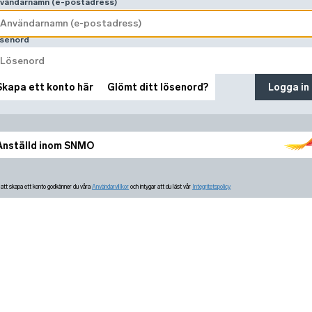
vändarnamn (e-postadress)
senord
Skapa ett konto här
Glömt ditt lösenord?
Logga in
Anställd inom SNMO
tt skapa ett konto godkänner du våra
Användarvillkor
och intygar att du läst vår
Integritetspolicy.