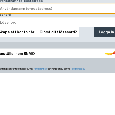
vändarnamn (e-postadress)
senord
Skapa ett konto här
Glömt ditt lösenord?
Logga in
Anställd inom SNMO
tt skapa ett konto godkänner du våra
Användarvillkor
och intygar att du läst vår
Integritetspolicy.