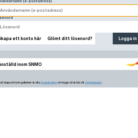
vändarnamn (e-postadress)
senord
Skapa ett konto här
Glömt ditt lösenord?
Logga in
Anställd inom SNMO
tt skapa ett konto godkänner du våra
Användarvillkor
och intygar att du läst vår
Integritetspolicy.