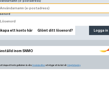
vändarnamn (e-postadress)
senord
Skapa ett konto här
Glömt ditt lösenord?
Logga in
Anställd inom SNMO
tt skapa ett konto godkänner du våra
Användarvillkor
och intygar att du läst vår
Integritetspolicy.