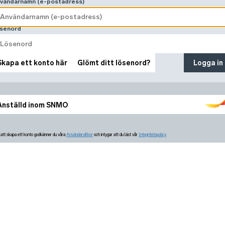
vändarnamn (e-postadress)
senord
Skapa ett konto här
Glömt ditt lösenord?
Logga in
Anställd inom SNMO
tt skapa ett konto godkänner du våra
Användarvillkor
och intygar att du läst vår
Integritetspolicy.