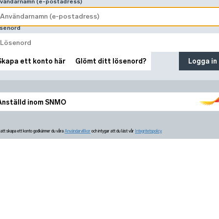
vändarnamn (e-postadress)
senord
Skapa ett konto här
Glömt ditt lösenord?
Logga in
Anställd inom SNMO
tt skapa ett konto godkänner du våra
Användarvillkor
och intygar att du läst vår
Integritetspolicy.