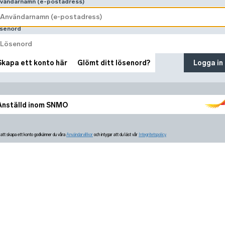
vändarnamn (e-postadress)
senord
Skapa ett konto här
Glömt ditt lösenord?
Logga in
Anställd inom SNMO
tt skapa ett konto godkänner du våra
Användarvillkor
och intygar att du läst vår
Integritetspolicy.