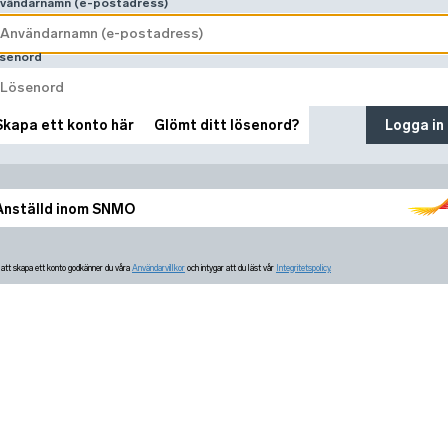
vändarnamn (e-postadress)
senord
Skapa ett konto här
Glömt ditt lösenord?
Logga in
Anställd inom SNMO
tt skapa ett konto godkänner du våra
Användarvillkor
och intygar att du läst vår
Integritetspolicy.