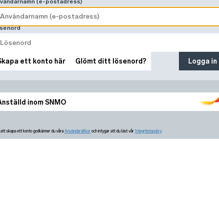
vändarnamn (e-postadress)
senord
Skapa ett konto här
Glömt ditt lösenord?
Logga in
Anställd inom SNMO
tt skapa ett konto godkänner du våra
Användarvillkor
och intygar att du läst vår
Integritetspolicy.