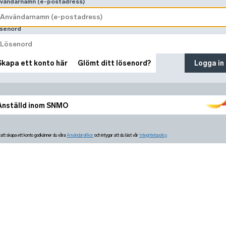
vändarnamn (e-postadress)
senord
Skapa ett konto här
Glömt ditt lösenord?
Logga in
Anställd inom SNMO
tt skapa ett konto godkänner du våra
Användarvillkor
och intygar att du läst vår
Integritetspolicy.