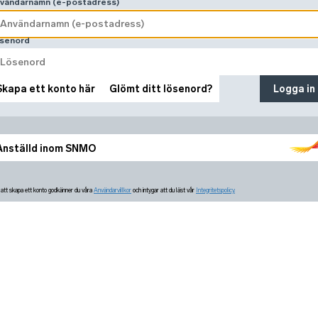
vändarnamn (e-postadress)
senord
Skapa ett konto här
Glömt ditt lösenord?
Logga in
Anställd inom SNMO
tt skapa ett konto godkänner du våra
Användarvillkor
och intygar att du läst vår
Integritetspolicy.