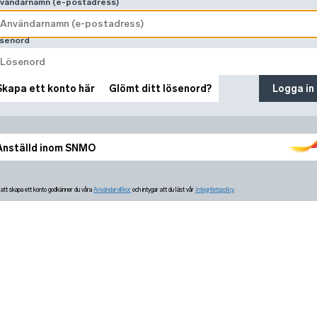
vändarnamn (e-postadress)
senord
Skapa ett konto här
Glömt ditt lösenord?
Logga in
Anställd inom SNMO
tt skapa ett konto godkänner du våra
Användarvillkor
och intygar att du läst vår
Integritetspolicy.