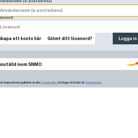
vändarnamn (e-postadress)
senord
Skapa ett konto här
Glömt ditt lösenord?
Logga in
Anställd inom SNMO
tt skapa ett konto godkänner du våra
Användarvillkor
och intygar att du läst vår
Integritetspolicy.