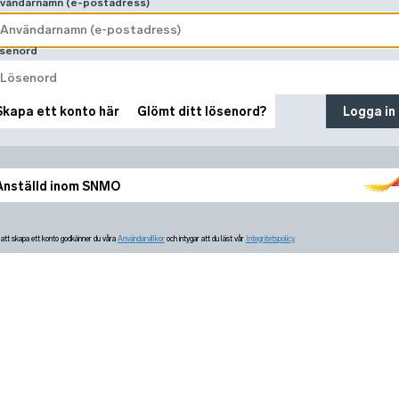
vändarnamn (e-postadress)
senord
Skapa ett konto här
Glömt ditt lösenord?
Logga in
Anställd inom SNMO
tt skapa ett konto godkänner du våra
Användarvillkor
och intygar att du läst vår
Integritetspolicy.